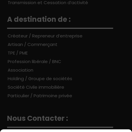
Transmission et Cessation d’activité
A destination de :
Créateur / Repreneur d’entreprise
Artisan / Commerçant
TPE / PME
Profession libérale / BNC
Association
Holding / Groupe de sociétés
Société Civile immobilière
Particulier / Patrimoine privée
Nous Contacter :